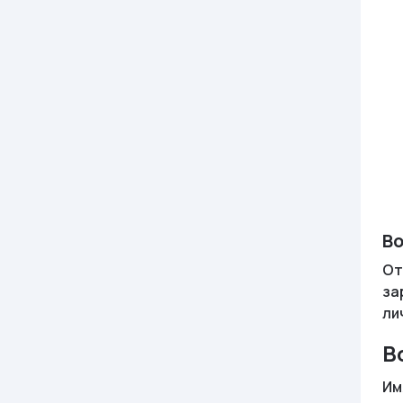
Во
От
за
ли
В
Им