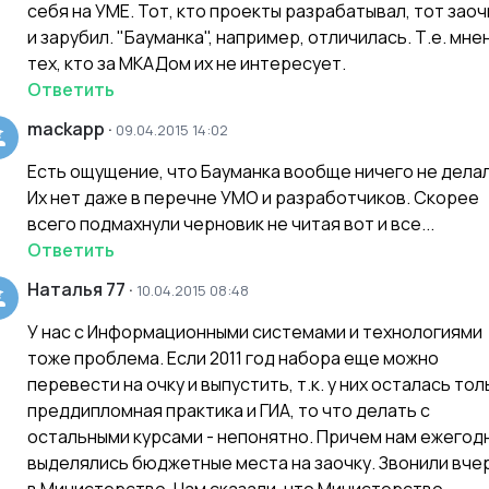
себя на УМЕ. Тот, кто проекты разрабатывал, тот заоч
и зарубил. "Бауманка", например, отличилась. Т.е. мне
тех, кто за МКАДом их не интересует.
Ответить
mackapp
·
09.04.2015 14:02
Есть ощущение, что Бауманка вообще ничего не делал
Их нет даже в перечне УМО и разработчиков. Скорее
всего подмахнули черновик не читая вот и все...
Ответить
Наталья 77
·
10.04.2015 08:48
У нас с Информационными системами и технологиями
тоже проблема. Если 2011 год набора еще можно
перевести на очку и выпустить, т.к. у них осталась тол
преддипломная практика и ГИА, то что делать с
остальными курсами - непонятно. Причем нам ежегод
выделялись бюджетные места на заочку. Звонили вче
в Министерство. Нам сказали, что Министерство