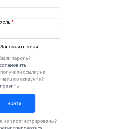
роль
Запомнить меня
были пароль?
сстановить
.
 получили ссылку на
тивацию аккаунта?
править
Войти
е не зарегистрированы?
регистрироваться