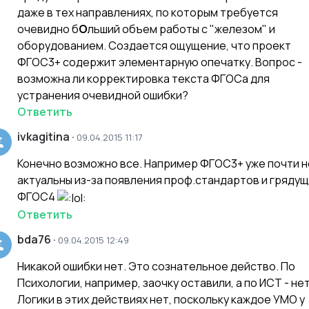
даже в тех направлениях, по которым требуется
очевидно б
О
льший объем работы с "железом" и
оборудованием. Создается ощущение, что проект
ФГОС3+ содержит элементарную опечатку. Вопрос -
возможна ли корректировка текста ФГОСа для
устранения очевидной ошибки?
Ответить
ivkagitina
·
09.04.2015 11:17
Конечно возможно все. Например ФГОС3+ уже почти н
актуальны из-за появления проф.стандартов и грядущ
ФГОС4
Ответить
bda76
·
09.04.2015 12:49
Никакой ошибки нет. Это сознательное действо. По
Психологии, например, заочку оставили, а по ИСТ - нет
Логики в этих действиях нет, поскольку каждое УМО у