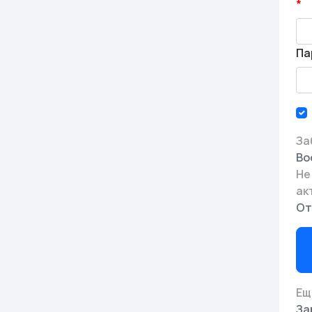
Па
За
Во
Не
ак
От
Ещ
За