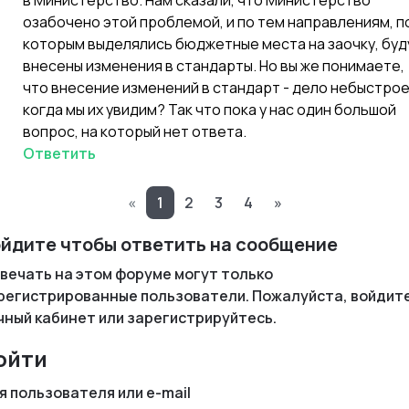
озабочено этой проблемой, и по тем направлениям, п
которым выделялись бюджетные места на заочку, буд
внесены изменения в стандарты. Но вы же понимаете,
что внесение изменений в стандарт - дело небыстрое
когда мы их увидим? Так что пока у нас один большой
вопрос, на который нет ответа.
Ответить
«
1
2
3
4
»
йдите чтобы ответить на сообщение
вечать на этом форуме могут только
регистрированные пользователи. Пожалуйста, войдите
чный кабинет или зарегистрируйтесь.
ойти
я пользователя или e-mail