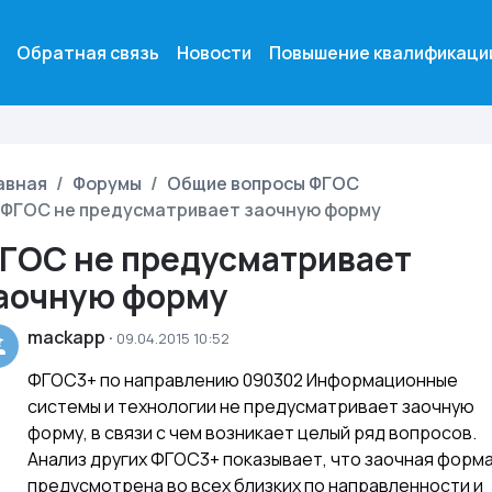
Обратная связь
Новости
Повышение квалификаци
авная
Форумы
Общие вопросы ФГОС
ФГОС не предусматривает заочную форму
ГОС не предусматривает
аочную форму
mackapp
·
09.04.2015 10:52
ФГОС3+ по направлению 090302 Информационные
системы и технологии не предусматривает заочную
форму, в связи с чем возникает целый ряд вопросов.
Анализ других ФГОС3+ показывает, что заочная форм
предусмотрена во всех близких по направленности и