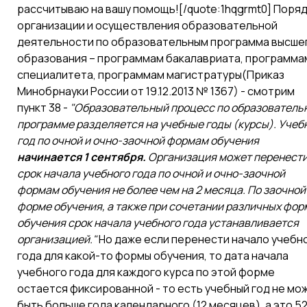
рассчитываю на вашу помощь![/quote:1hqgrmt0] Поря
организации и осуществления образовательной
деятельности по образовательным программа высше
образования – программам бакалавриата, программа
специалитета, программам магистратуры(Приказ
Минобрнауки России от 19.12.2013 № 1367) - смотрим
пункт 38 -
"Образовательный процесс по образователь
программе разделяется на учебные годы (курсы). Учеб
год по очной и очно-заочной формам обучения
начинается 1 сентября.
Организация может перенест
срок начала учебного года по очной и очно-заочной
формам обучения не более чем на 2 месяца. По заочной
форме обучения, а также при сочетании различных фор
обучения срок начала учебного года устанавливается
организацией."
Но даже если перенести начало учебн
года для какой-то формы обучения, то дата начала
учебного года для каждого курса по этой форме
остается фиксированной - то есть учебный год не мо
быть больше года календарного (12 месяцев), а это 5