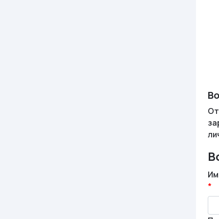
Во
От
за
ли
В
Им