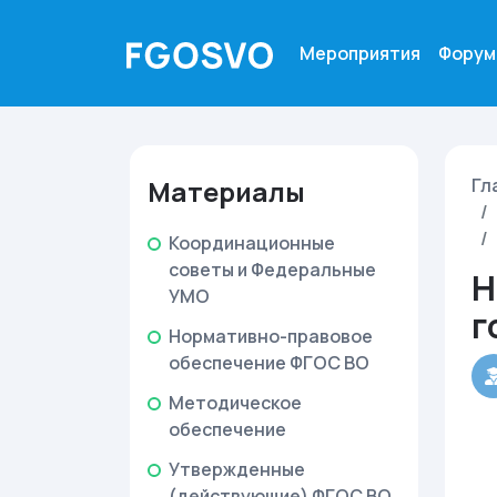
Мероприятия
Форум
Материалы
Гл
Координационные
советы и Федеральные
Н
УМО
г
Нормативно-правовое
обеспечение ФГОС ВО
Методическое
обеспечение
Утвержденные
(действующие) ФГОС ВО