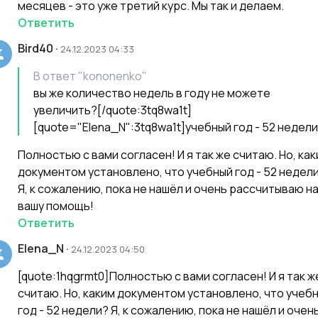
месяцев - это уже третий курс. Мы так и делаем.
Ответить
Bird40
·
24.12.2023 04:33
В ответ
"kononenko"
вы же количество недель в году не можете
увеличить?[/quote:3tq8wa1t]
[quote="Elena_N":3tq8wa1t]учебный год - 52 недели
Полностью с вами согласен! И я так же считаю. Но, ка
документом установлено, что учебный год - 52 недел
Я, к сожалению, пока не нашёл и очень рассчитываю н
вашу помощь!
Ответить
Elena_N
·
24.12.2023 04:50
[quote:1hqgrmt0]Полностью с вами согласен! И я так ж
считаю. Но, каким документом установлено, что учеб
год - 52 недели? Я, к сожалению, пока не нашёл и очен