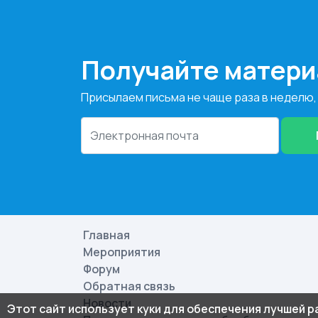
Получайте матери
Присылаем письма не чаще раза в неделю,
Главная
Мероприятия
Форум
Обратная связь
Новости
Этот сайт использует куки для обеспечения лучшей 