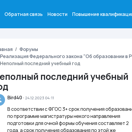
Обратная связь
Новости
Повышение квалификаци
авная
Форумы
Реализация Федерального закона "Об образовании в Российской Федерации" от 29.12.2012 г. N 273-
Неполный последний учебный год
еполный последний учебный
од
Bird40
·
24.12.2023 04:11
В соответствии с ФГОС 3+ срок получения образован
по программе магистратуры некого направления
подготовки для очной формы обучения составляет 2
года, а срок получения образования по этой же