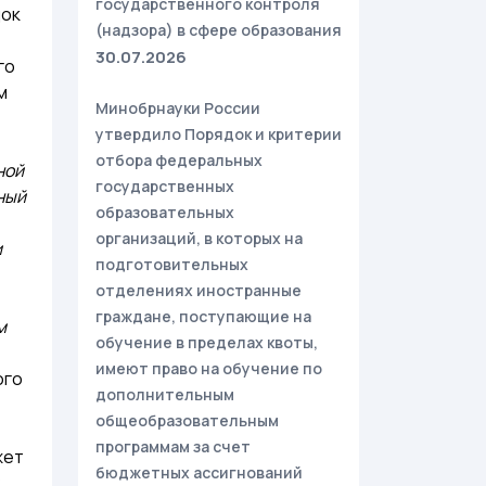
государственного контроля
док
(надзора) в сфере образования
30.07.2026
го
м
Минобрнауки России
утвердило Порядок и критерии
отбора федеральных
ной
государственных
ный
образовательных
организаций, в которых на
и
подготовительных
отделениях иностранные
граждане, поступающие на
м
обучение в пределах квоты,
имеют право на обучение по
ого
дополнительным
общеобразовательным
программам за счет
жет
бюджетных ассигнований
2