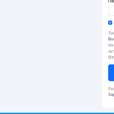
Па
За
Во
Не
ак
От
Ещ
За