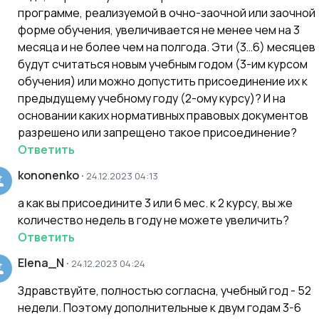
программе, реализуемой в очно-заочной или заочной
форме обучения, увеличивается не менее чем на 3
месяца и не более чем на полгода. Эти (3…6) месяцев
будут считаться новым учебным годом (3-им курсом
обучения) или можно допустить присоединение их к
предыдущему учебному году (2-ому курсу)? И на
основании каких нормативных правовых документов
разрешено или запрещено такое присоединение?
Ответить
kononenko
·
24.12.2023 04:13
а как вы присоедините 3 или 6 мес. к 2 курсу, вы же
количество недель в году не можете увеличить?
Ответить
Elena_N
·
24.12.2023 04:24
Здравствуйте, полностью согласна, учебный год - 52
недели. Поэтому дополнительные к двум годам 3-6