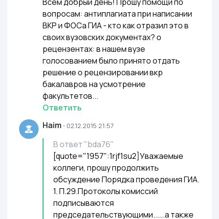
Всем добрый день! Прошу помощи по
вопросам: антиплагиата при написании
ВКР и ФОСа ГИА - кто как отразил это в
своих вузовских документах? о
рецензентах: в нашем вузе
голосованием было принято отдать
решение о рецензировании вкр
бакалавров на усмотрение
факультетов...
Ответить
Haim
·
02.12.2015 21:57
В ответ
"bda76"
[quote="1957":1rjf1su2]Уважаемые
коллеги, прошу продолжить
обсуждение Порядка проведения ГИА.
1. П.29.Протоколы комиссий
подписываются
председательствующими......а также