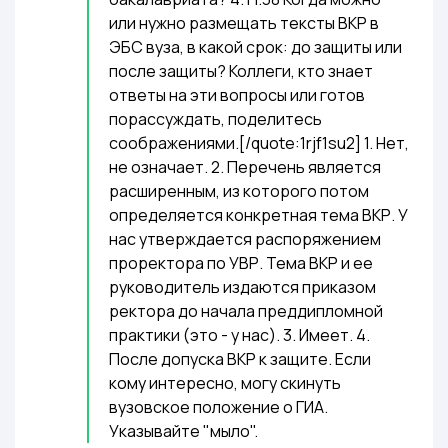
или нужно размещать тексты ВКР в
ЭБС вуза, в какой срок: до защиты или
после защиты? Коллеги, кто знает
ответы на эти вопросы или готов
порассуждать, поделитесь
соображениями.[/quote:1rjf1su2] 1. Нет,
не означает. 2. Перечень является
расширенным, из которого потом
определяется конкретная тема ВКР. У
нас утверждается распоряжением
проректора по УВР. Тема ВКР и ее
руководитель издаются приказом
ректора до начала преддипломной
практики (это - у нас). 3. Имеет. 4.
После допуска ВКР к защите. Если
кому интересно, могу скинуть
вузовское положение о ГИА.
Указывайте "мыло".