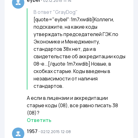
eybel
·
02.12.2015 11:14
В ответ
"GrayDog"
[quote="eybel":1m7xwdib]Коллеги,
подскажите, на какие коды
утверждать председателей ГЭК по
Экономике и Менеджменту,
стандартов 38х нет, да и в
свидетельстве об аккредитации коды
08-е...[/quote:1m7xwdib] Новые, в
скобках старые. Коды введены в
независимости от наличия
стандартов.
А если в лицензии и аккредитации
старые коды (08), все равно писать 38
(08)?
Ответить
1957
·
02.12.2015 12:08