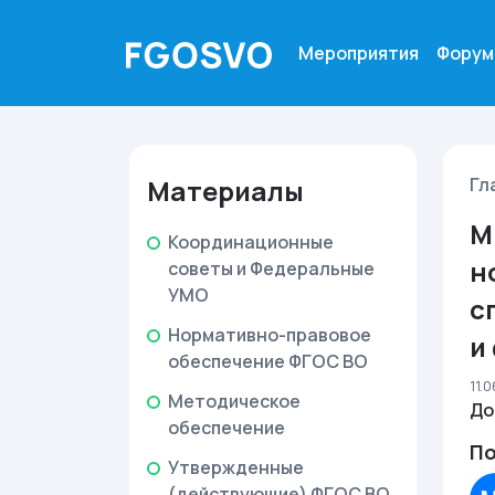
Мероприятия
Форум
Материалы
Гл
М
Координационные
н
советы и Федеральные
УМО
с
Нормативно-правовое
и
обеспечение ФГОС ВО
11.
Методическое
До
обеспечение
По
Утвержденные
(действующие) ФГОС ВО