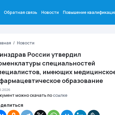
Обратная связь
Новости
Повышение квалификаци
авная
Новости
инздрав России утвердил
оменклатуры специальностей
пециалистов, имеющих медицинско
 фармацевтическое образование
06.2026
кумент можно скачать по
ссылке
делиться