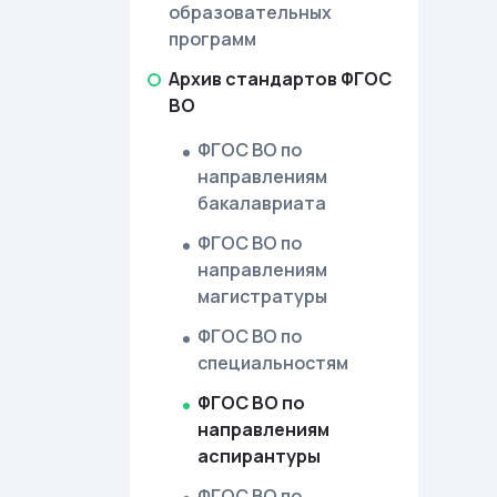
образовательных
программ
Архив стандартов ФГОС
ВО
ФГОС ВО по
направлениям
бакалавриата
ФГОС ВО по
направлениям
магистратуры
ФГОС ВО по
специальностям
ФГОС ВО по
направлениям
аспирантуры
ФГОС ВО по