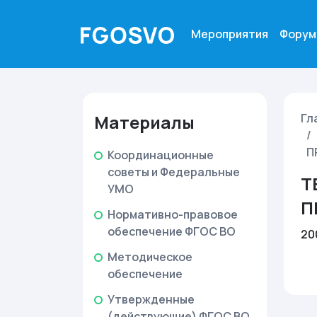
Мероприятия
Форум
Материалы
Гл
П
Координационные
советы и Федеральные
Т
УМО
П
Нормативно-правовое
обеспечение ФГОС ВО
20
Методическое
обеспечение
Утвержденные
(действующие) ФГОС ВО