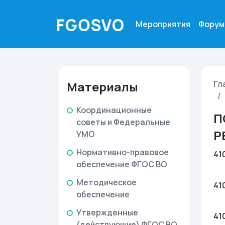
Мероприятия
Форум
Материалы
Гл
Координационные
П
советы и Федеральные
Р
УМО
Нормативно-правовое
41
обеспечение ФГОС ВО
Методическое
41
обеспечение
Утвержденные
41
(действующие) ФГОС ВО