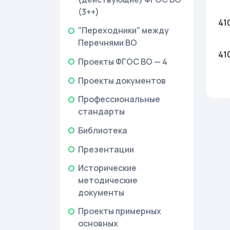
(3++)
41
"Переходники" между
Перечнями ВО
41
Проекты ФГОС ВО — 4
Проекты документов
Профессиональные
стандарты
Библиотека
Презентации
Исторические
методические
документы
Проекты примерных
основных