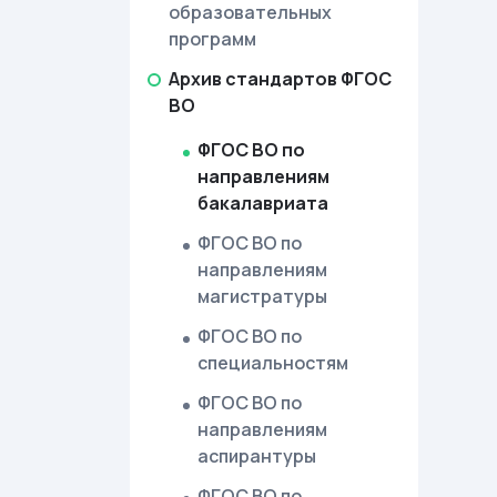
образовательных
программ
Архив стандартов ФГОС
ВО
ФГОС ВО по
направлениям
бакалавриата
ФГОС ВО по
направлениям
магистратуры
ФГОС ВО по
специальностям
ФГОС ВО по
направлениям
аспирантуры
ФГОС ВО по