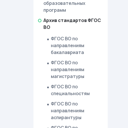
образовательных
программ
Архив стандартов ФГОС
ВО
ФГОС ВО по
направлениям
бакалавриата
ФГОС ВО по
направлениям
магистратуры
ФГОС ВО по
специальностям
ФГОС ВО по
направлениям
аспирантуры
ФГОС ВО по