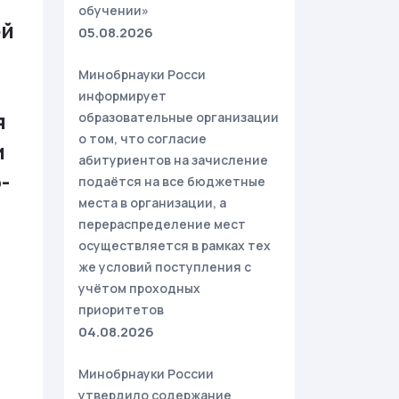
обучении»
ей
05.08.2026
Минобрнауки Росси
информирует
я
образовательные организации
о том, что согласие
и
абитуриентов на зачисление
-
подаётся на все бюджетные
места в организации, а
перераспределение мест
осуществляется в рамках тех
же условий поступления с
учётом проходных
приоритетов
04.08.2026
Минобрнауки России
утвердило содержание