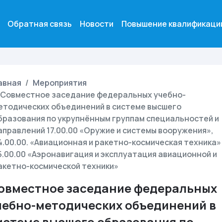
Обратная связь
Новости
Повышение квалификаци
авная
Мероприятия
Совместное заседание федеральных учебно-
етодических объединений в системе высшего
бразования по укрупнённым группам специальностей и
аправлений 17.00.00 «Оружие и системы вооружения»,
4.00.00. «Авиационная и ракетно-космическая техника»
5.00.00 «Аэронавигация и эксплуатация авиационной и
акетно-космической техники»
овместное заседание федеральных
чебно-методических объединений в
истеме высшего образования по