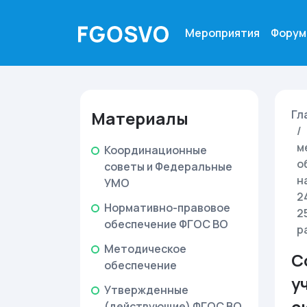
Мероприятия
Форум
Материалы
Гл
м
Координационные
о
советы и Федеральные
н
УМО
2
Нормативно-правовое
2
обеспечение ФГОС ВО
р
Методическое
С
обеспечение
у
Утвержденные
с
(действующие) ФГОС ВО