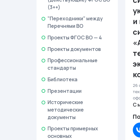
(3++)
у
"Переходники" между
и
Перечнями ВО
с
Проекты ФГОС ВО — 4
«
Проекты документов
т
Профессиональные
э
стандарты
к
Библиотека
26 
Презентации
тех
оф
Исторические
С 
методические
По
документы
Проекты примерных
основных